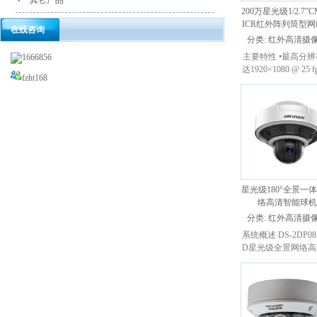
其它产品
200万星光级1/2.7”
ICR红外阵列筒型
在线咨询
像机
分类:
红外高清摄
主要特性 •最高分
1666856
达1920×1080 @ 25 f
fzht168
该分辨率下可输出
像 •采用ROI等视
技术,压缩比高..
星光级180°全景一
络高清智能球
分类:
红外高清摄
系统概述 DS-2DP081
D星光级全景网络高
能球机，采用一体
计，单产品即可同
全景与特写画面，
景与细节。其中全景.