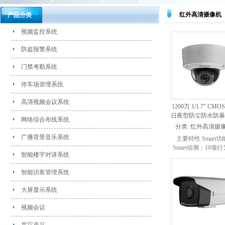
红外高清摄像机
产品分类
视频监控系统
防盗报警系统
门禁考勤系统
停车场管理系统
高清视频会议系统
1200万 1/1.7” CMOS
日夜型防尘防水防
网络综合布线系统
型网络摄像机
分类:
红外高清摄
广播背景音乐系统
主要特性 Smart功能
Smart侦测：10项
智能楼宇对讲系统
析,4项异常侦测,1
检测,1项统计功能 .
智能访客管理系统
大屏显示系统
视频会议